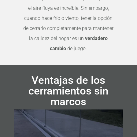
el aire fluya es increíble. Sin embargo,
cuando hace frío o viento, tener la opción
de cerrarlo completamente para mantener
la calidez del hogar es un
verdadero
cambio
de juego.
Ventajas de los
cerramientos sin
marcos